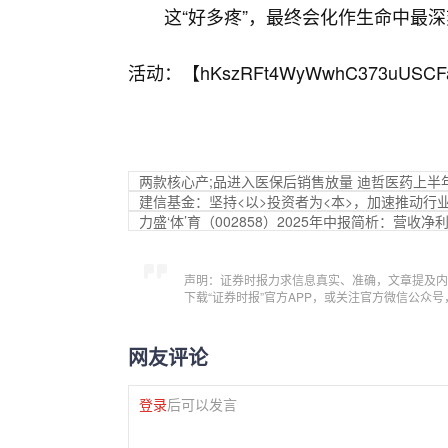
这“好多疼”，最终会化作生命中最
活动：【
hKszRFt4WyWwhC373uUSCF
两款核心产;品进入医保后销售放量 迪哲医药上半
建信基金：坚持<以>投资者为<本>，加速推动行
力盛‘体’育（002858）2025年中报简析：营收
声明：证券时报力求信息真实、准确，文章提及内
下载“证券时报”官方APP，或关注官方微信公众
网友评论
登录
后可以发言