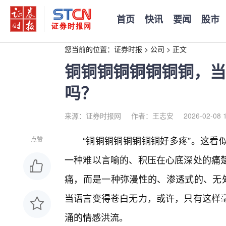
首页
快讯
要闻
股市
您当前的位置：
证券时报
>
公司
>
正文
铜铜铜铜铜铜铜铜，当
吗？
来源：证券时报网
作者：王志安
2026-02-08 
“铜铜铜铜铜铜铜铜好多疼”。这看
点赞
一种难以言喻的、积压在心底深处的痛楚
痛，而是一种弥漫性的、渗透式的、无处
当语言变得苍白无力，或许，只有这样
涌的情感洪流。